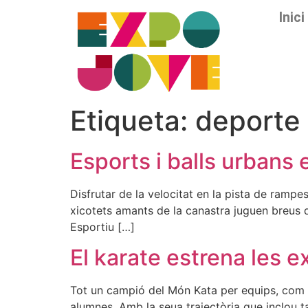
Inici
Etiqueta:
deporte
Esports i balls urbans 
Disfrutar de la velocitat en la pista de rampes
xicotets amants de la canastra juguen breus d
Esportiu […]
El karate estrena les 
Tot un campió del Món Kata per equips, com J
alumnes. Amb la seua trajectòria que inclou t