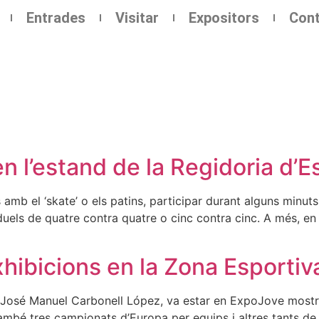
Entrades
Visitar
Expositors
Cont
en l’estand de la Regidoria d’E
 amb el ‘skate’ o els patins, participar durant alguns minut
uels de quatre contra quatre o cinc contra cinc. A més, en l
exhibicions en la Zona Esporti
osé Manuel Carbonell López, va estar en ExpoJove mostrant
ambé tres campionats d’Europa per equips i altres tants de 