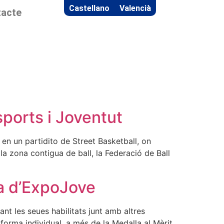
Castellano
Valencià
acte
sports i Joventut
s en un partidito de Street Basketball, on
a zona contigua de ball, la Federació de Ball
va d’ExpoJove
 les seues habilitats junt amb altres
forma individual, a més de la Medalla al Mèrit