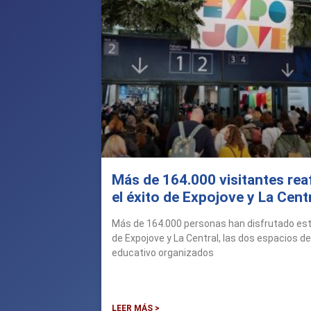
Más de 164.000 visitantes rea
el éxito de Expojove y La Cent
Más de 164.000 personas han disfrutado est
de Expojove y La Central, las dos espacios de
educativo organizados
LEER MÁS >