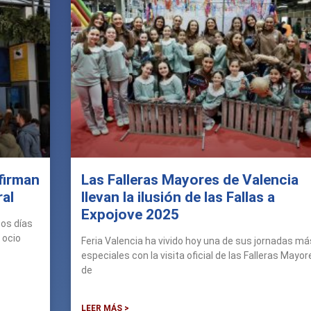
firman
Las Falleras Mayores de Valencia
ral
llevan la ilusión de las Fallas a
Expojove 2025
os días
 ocio
Feria Valencia ha vivido hoy una de sus jornadas má
especiales con la visita oficial de las Falleras Mayor
de
LEER MÁS >