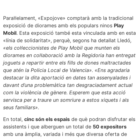
Paral·lelament, «Expojove» comptarà amb la tradicional
exposició de diorames amb els populars ninos
Play
Mobil
. Esta exposició també esta vinculada amb en esta
«línia de solidaritat», perquè, segons ha detallat Lledó
,
«els col·leccionistes de Play Mobil que munten els
diorames en col·laboració amb la Regidoria han entregat
joguets a repartir entre els fills de dones maltractades
que atén la Policia Local de Valencia». «Ens agradaria
destacar la dita aportació en dates tan assenyalades i
davant d’una problemàtica tan desgraciadament actual
com la violència de gènere. Esperem que esta acció
servisca per a traure un somriure a estos xiquets i als
seus familiars».
En total,
cinc són els espais
de què podran disfrutar els
assistents i que alberguen un total de
50 expositors
amb una àmplia, variada i més que diversa oferta de