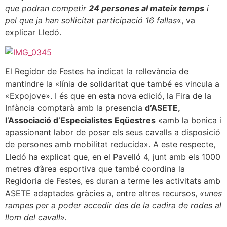
que podran competir
24 persones al mateix temps
i
pel que ja han sol·licitat participació 16 fallas
«, va
explicar Lledó.
El Regidor de Festes ha indicat la rellevància de
mantindre la «línia de solidaritat que també es vincula a
«Expojove». I és que en esta nova edició, la Fira de la
Infància comptarà amb la presencia
d’ASETE,
l’Associació d’Especialistes Eqüestres
«amb la bonica i
apassionant labor de posar els seus cavalls a disposició
de persones amb mobilitat reducida». A este respecte,
Lledó ha explicat que, en el Pavelló 4, junt amb els 1000
metres d’àrea esportiva que també coordina la
Regidoria de Festes, es duran a terme les activitats amb
ASETE adaptades gràcies a, entre altres recursos,
«unes
rampes per a poder accedir des de la cadira de rodes al
llom del cavall».