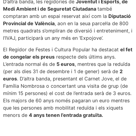
D’altra banda, les regidories de
Joventut i Esports, de
Medi Ambient i de Seguretat Ciutadana
també
comptaran amb un espai reservat així com la
Diputació
Provincial de València
, aon en la seua parcel·la de 800
metres quadrats s’ompliran de diversió i entreteniment, i
l’IVAJ, participarà un any més en ‘Expojove’.
El Regidor de Festes i Cultura Popular ha destacat
el fet
de congelar els preus
respecte dels últims anys.
L’entrada normal és de
5 euros
, mentres que la reduïda
(per als dies 31 de desembre i 1 de gener) serà de
2
euros
. D’altra banda, presentant el Carnet Jove, el de
Família Nombrosa o concertant una visita de grup (de
mínim 15 persones) el cost de l’entrada serà de 3 euros.
Els majors de 60 anys només pagaran un euro mentres
que les persones amb mobilitat reduïda i els xiquets
menors de
4 anys tenen l’entrada gratuïta.