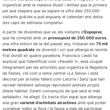
organitzat amb la mateixa il·lusió i èmfasi que la primera
pel que s’espera que se supere la xifra dels 250.000
visitants gràcies a què enguany el calendari ens deixa
dos caps de setmana complets».
A partir de divendres que ve, els visitants d’
Expojove
,
que ha comptat amb un
pressupost de 250.000 euros
,
una xifra entorn de la del passat any, trobaran els
75 mil
metres quadrats
de diversió i oci que alberga el recinte
firal dividit en quatre pavellons. Francisco Lledó ha
explicat que l’identificat com «Pavelló 1», està ocupat
íntegrament per les activitats que organitza la Regidoria
de Festes,
«té com a tema central «La Selva» i està
decorat per artistes fallers com Latorre i Sanz que han
recreat l’ambient salvatge reproduint animals propis
d’este hàbitat. Estem convençuts de que serà el més
señalado»
, ha afegit. Es tracta d’un espai que alberga
una gran
varietat d’activitats atractives
amb què poder
«conéixer millor la flora i la fauna a més de participar