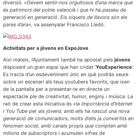
diversió.
«Devem sentir-nos orgullosos d’una marca que
és patrimoni del poble valencià i que hi ha passeu de
generació en generació. Els xiquets de llavors són els
pares d’ara»,
va assenyalar Francisco Lledó.
Activitats per a jóvens en ExpoJove
Així mateix, l’Ajuntament també ha apostat pels
jóvens
disposant un gran espai que han cridat ‘
YouExperience
‘.
Es tracta d’un esdeveniment únic en què podràs veure
sobre un escenari als teus youtubers favorits, que ixen
de la pantalla per a presentar-te en directe un
espectacle ple de creativitat, humor, enginy i música. La
raó de crear esta iniciativa és
«la importància d’Internet
i You Tube per als jóvens: amb ells ha nascut una nova
generació de comunicadors, molts d’ells ja convertits en
fenomen social, amb canals propis que compten amb
milions de subscriptors i acumulen xifres de