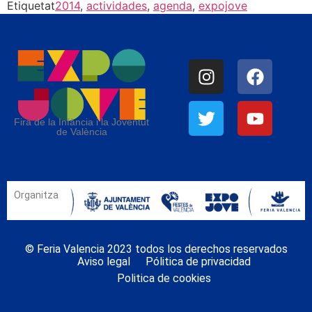
Etiquetat
2014
,
actividades
,
agenda
,
expojove
Fira de la Infància i la Joventut
de València
Organitza
© Feria Valencia 2023 todos los derechos reservados
Aviso legal
Pólitica de privacidad
Politica de cookies