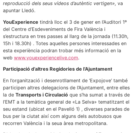
reproducció dels seus vídeos d’autèntic vertigen»,
va
apuntar Lledó.
YouExperience
tindrà lloc el 3 de gener en l’Auditori 1º
del Centre d’Esdeveniments de Fira València i
s’estructura en tres passes al llarg de la jornada (11.30h,
15h i 18.30h) . Totes aquelles persones interessades en
esta experiència podran trobar més informació en la
web
www.youexperiencelive.com
.
Participació d’altres Regidories de l’Ajuntament
En l’organització i desenrotllament de ‘Expojove’ també
participen altres delegacions de l’Ajuntament, entre elles
la de
Transports i Circulació
que s’ha sumat a través de
l’EMT a la temàtica general de «La Selva» tematitzant el
seu estand (ubicat en el Pavelló 1) , diverses parades de
bus per la ciutat així com alguns dels autobusos que
recorren València i la seua àrea metropolitana.