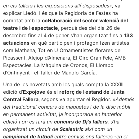
en els tallers i les exposicions allí disposades»,
va
explicar Lledó. I és que la Regidoria de Festes ha
comptat amb la
col·laboració del sector valencià del
teatre i de l’espectacle
, perquè des del dia 26 de
desembre fins al 4 de gener s’han organitzat fins a
133
actuacions
en què participen i protagonitzen artistes
com Mathena, Tot en U Ornamentistes florares de
Picassent, Alejop d’Almenara, El Circ Gran Fele, AMB
Espectacles, La Màquina de Cronos, El Llombo
d’Ontinyent i el Taller de Manolo García.
Una de les novetats amb les quals compta la XXXIII
edició d’
Expojove
és el
reforç de l’estand de Junta
Central Fallera
, segons va apuntar el Regidor. «
Ademés
del tradicional concurs de maquetes i de la disc mòbil
en permanent activitat, ja incorporada en l’anterior
edició i on es farà un
concurs de Dj’s fallers
, s’ha
organitzat un circuit de
Scalextric
així com un
campionat de futbolí
entre comissions falleres -en el