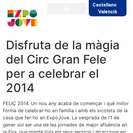
Castellano
Valencià
Disfruta de la màgia
del Circ Gran Fele
per a celebrar el
2014
FELIÇ 2014. Un nou any acaba de començar i què millor
forma de celebrar-ho en família i amb els xicotets de la
casa que fer-ho en ExpoJove. La vesprada de l’1 de
gener sol ser una de les jornades de major afluència en
la Fira, que manté tots els seus servicis i atraccions en