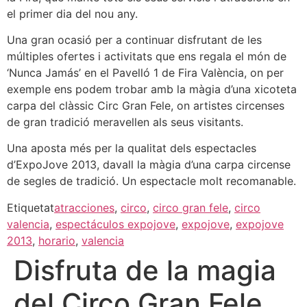
el primer dia del nou any.
Una gran ocasió per a continuar disfrutant de les
múltiples ofertes i activitats que ens regala el món de
‘Nunca Jamás’ en el Pavelló 1 de Fira València, on per
exemple ens podem trobar amb la màgia d’una xicoteta
carpa del clàssic Circ Gran Fele, on artistes circenses
de gran tradició meravellen als seus visitants.
Una aposta més per la qualitat dels espectacles
d’ExpoJove 2013, davall la màgia d’una carpa circense
de segles de tradició. Un espectacle molt recomanable.
Etiquetat
atracciones
,
circo
,
circo gran fele
,
circo
valencia
,
espectáculos expojove
,
expojove
,
expojove
2013
,
horario
,
valencia
Disfruta de la magia
del Circo Gran Fele