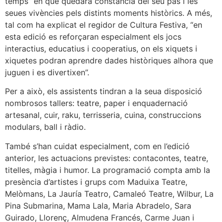
temps” en què quedarà constància del seu pas i les
seues vivències pels distints moments històrics. A més,
tal com ha explicat el regidor de Cultura Festiva, “en
esta edició es reforçaran especialment els jocs
interactius, educatius i cooperatius, on els xiquets i
xiquetes podran aprendre dades històriques alhora que
juguen i es divertixen”.
Per a això, els assistents tindran a la seua disposició
nombrosos tallers: teatre, paper i enquadernació
artesanal, cuir, raku, terrisseria, cuina, construccions
modulars, ball i ràdio.
També s’han cuidat especialment, com en l’edició
anterior, les actuacions previstes: contacontes, teatre,
titelles, màgia i humor. La programació compta amb la
presència d’artistes i grups com Maduixa Teatre,
Melòmans, La Jauría Teatro, Camaleó Teatre, Wilbur, La
Pina Submarina, Mama Lala, Maria Abradelo, Sara
Guirado, Llorenç, Almudena Francés, Carme Juan i