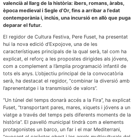
valencià al llarg de la història: ibers, romans, àrabs,
època medieval i Segle d’Or, fins a arribar a l’edat
contemporània i, inclús, una incursió en allò que puga
deparar el futur.
El regidor de Cultura Festiva, Pere Fuset, ha presentat
hui la nova edició d’Expojove, una de les
característiques principals de la qual serà, tal com ha
explicat, el reforç a les propostes dirigides als jóvens,
com a complement a l’àmplia programació infantil de
tots els anys. L’objectiu principal de la convocatòria
serà, ha destacat el regidor, “combinar la diversió amb
l’aprenentatge i la transmissió de valors”.
“Un túnel del temps donarà accés a la Fira”, ha explicat
Fuset, “transportant pares, mares, xiquets i jóvens a un
viatge a través del temps pels diferents moments de la
història”. El pavelló municipal tindrà com a elements
protagonistes un barco, un far i el mar Mediterrani,
“evocant el caràcter obert i les arrels multiculturals del