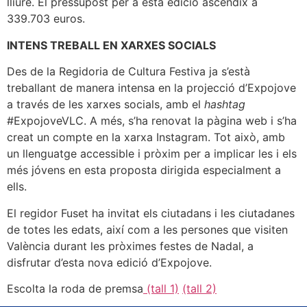
lliure. El pressupost per a esta edició ascendix a
339.703 euros.
INTENS TREBALL EN XARXES SOCIALS
Des de la Regidoria de Cultura Festiva ja s’està
treballant de manera intensa en la projecció d’Expojove
a través de les xarxes socials, amb el
hashtag
#ExpojoveVLC. A més, s’ha renovat la pàgina web i s’ha
creat un compte en la xarxa Instagram. Tot això, amb
un llenguatge accessible i pròxim per a implicar les i els
més jóvens en esta proposta dirigida especialment a
ells.
El regidor Fuset ha invitat els ciutadans i les ciutadanes
de totes les edats, així com a les persones que visiten
València durant les pròximes festes de Nadal, a
disfrutar d’esta nova edició d’Expojove.
Escolta la roda de premsa
(tall 1)
(tall 2)