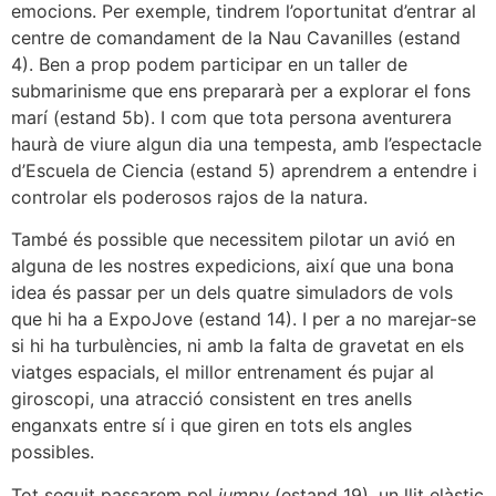
emocions. Per exemple, tindrem l’oportunitat d’entrar al
centre de comandament de la Nau Cavanilles (estand
4). Ben a prop podem participar en un taller de
submarinisme que ens prepararà per a explorar el fons
marí (estand 5b). I com que tota persona aventurera
haurà de viure algun dia una tempesta, amb l’espectacle
d’Escuela de Ciencia (estand 5) aprendrem a entendre i
controlar els poderosos rajos de la natura.
També és possible que necessitem pilotar un avió en
alguna de les nostres expedicions, així que una bona
idea és passar per un dels quatre simuladors de vols
que hi ha a ExpoJove (estand 14). I per a no marejar-se
si hi ha turbulències, ni amb la falta de gravetat en els
viatges espacials, el millor entrenament és pujar al
giroscopi, una atracció consistent en tres anells
enganxats entre sí i que giren en tots els angles
possibles.
Tot seguit passarem pel
jumpy
(estand 19), un llit elàstic