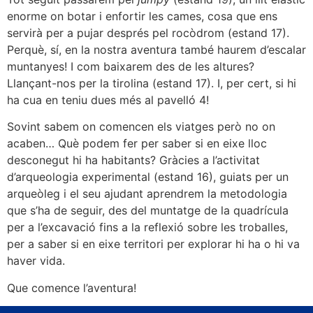
enorme on botar i enfortir les cames, cosa que ens
servirà per a pujar després pel rocòdrom (estand 17).
Perquè, sí, en la nostra aventura també haurem d’escalar
muntanyes! I com baixarem des de les altures?
Llançant-nos per la tirolina (estand 17). I, per cert, si hi
ha cua en teniu dues més al pavelló 4!
Sovint sabem on comencen els viatges però no on
acaben… Què podem fer per saber si en eixe lloc
desconegut hi ha habitants? Gràcies a l’activitat
d’arqueologia experimental (estand 16), guiats per un
arqueòleg i el seu ajudant aprendrem la metodologia
que s’ha de seguir, des del muntatge de la quadrícula
per a l’excavació fins a la reflexió sobre les troballes,
per a saber si en eixe territori per explorar hi ha o hi va
haver vida.
Que comence l’aventura!