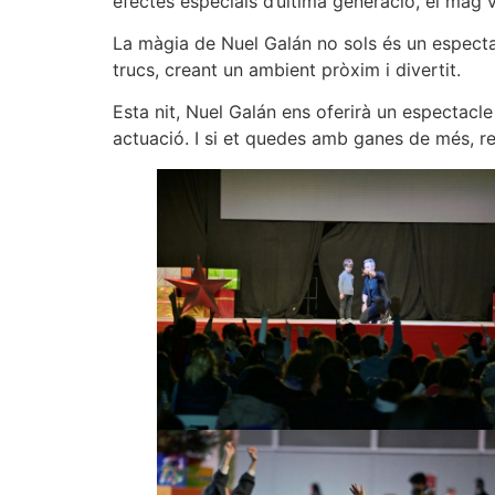
efectes especials d’última generació, el mag 
La màgia de Nuel Galán no sols és un espectac
trucs, creant un ambient pròxim i divertit.
Esta nit, Nuel Galán ens oferirà un espectacle
actuació. I si et quedes amb ganes de més, r