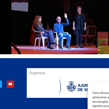
Organitza
Para ofrecer
almacenar y/
tecnologías
identificaci