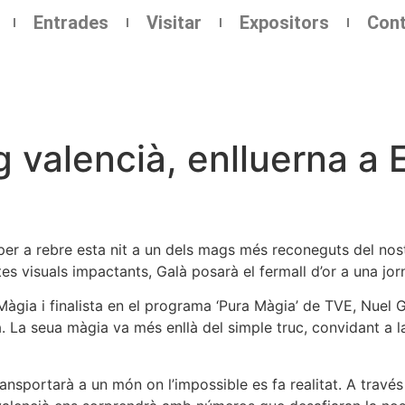
Entrades
Visitar
Expositors
Cont
g valencià, enlluerna a
per a rebre esta nit a un dels mags més reconeguts del nost
es visuals impactants, Galà posarà el fermall d’or a una jorn
gia i finalista en el programa ‘Pura Màgia’ de TVE, Nuel G
a. La seua màgia va més enllà del simple truc, convidant a l
nsportarà a un món on l’impossible es fa realitat. A través 