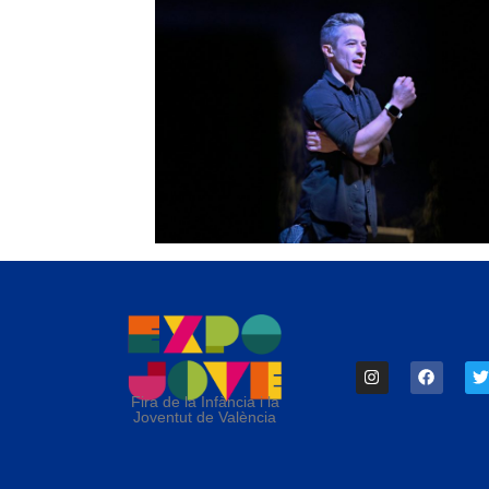
Fira de la Infància i la
Joventut de València