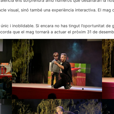
valencià ens sorprendrà amb números que desafiaran la nost
le visual, sinó també una experiència interactiva. El mag c
 únic i inoblidable. Si encara no has tingut l’oportunitat de
ecorda que el mag tornarà a actuar el pròxim 31 de desemb