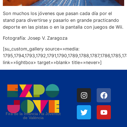
Son muchos los jóvenes que pasan cada día por el
stand para divertirse y pasarlo en grande practicando
deporte en las pistas o en la pantalla con juegos de Wii.
Fotografía: Josep V. Zaragoza
[su_custom_gallery source=»media:
1795,1794,1793,1792,1791,1790,1789,1788,1787,1786,1785,1
link=»lightbox» target=»blank» title=»never»]
Fira de la Infància i la Joventut
de València