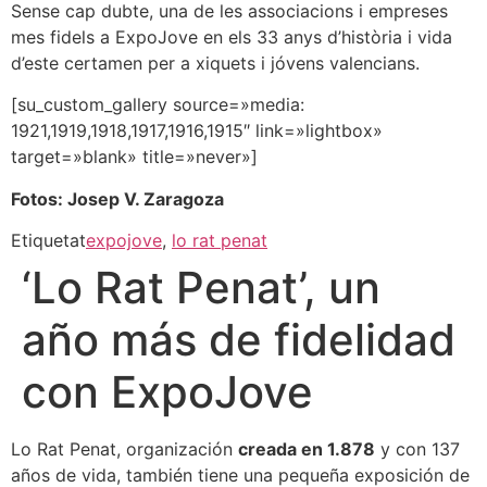
Sense cap dubte, una de les associacions i empreses
mes fidels a ExpoJove en els 33 anys d’història i vida
d’este certamen per a xiquets i jóvens valencians.
[su_custom_gallery source=»media:
1921,1919,1918,1917,1916,1915″ link=»lightbox»
target=»blank» title=»never»]
Fotos: Josep V. Zaragoza
Etiquetat
expojove
,
lo rat penat
‘Lo Rat Penat’, un
año más de fidelidad
con ExpoJove
Lo Rat Penat, organización
creada en 1.878
y con 137
años de vida, también tiene una pequeña exposición de