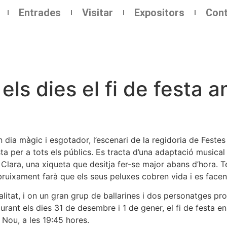
Entrades
Visitar
Expositors
Cont
els dies el fi de festa 
n dia màgic i esgotador, l’escenari de la regidoria de Feste
ta per a tots els públics. Es tracta d’una adaptació musica
de Clara, una xiqueta que desitja fer-se major abans d’hora.
ruixament farà que els seus peluxes cobren vida i es facen
alitat, i on un gran grup de ballarines i dos personatges pr
ant els dies 31 de desembre i 1 de gener, el fi de festa e
y Nou, a les 19:45 hores.