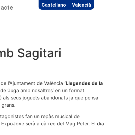
Castellano
Valencià
acte
amb Sagitari
s de l’Ajuntament de València
‘Llegendes de la
l de ‘Juga amb nosaltres’ en un format
 Té als seus joguets abandonats ja que pensa
 grans.
otagonistes fan un repàs musical de
n ExpoJove serà a càrrec del Mag Peter. El dia