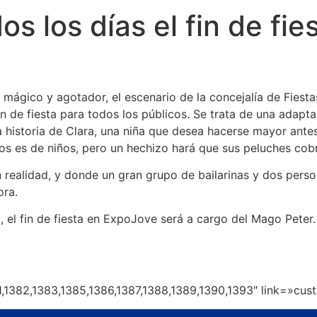
s los días el fin de fie
ía mágico y agotador, el escenario de la concejalía de Fies
 de fiesta para todos los públicos. Se trata de una adapta
a historia de Clara, una niña que desea hacerse mayor ante
os es de niños, pero un hechizo hará que sus peluches cob
 realidad, y donde un gran grupo de bailarinas y dos pers
ora.
 el fin de fiesta en ExpoJove será a cargo del Mago Peter. 
,1382,1383,1385,1386,1387,1388,1389,1390,1393″ link=»cus