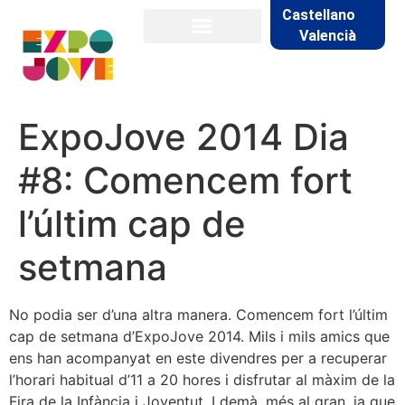
Castellano
Valencià
ExpoJove 2014 Dia
#8: Comencem fort
l’últim cap de
setmana
No podia ser d’una altra manera. Comencem fort l’últim
cap de setmana d’ExpoJove 2014. Mils i mils amics que
ens han acompanyat en este divendres per a recuperar
l’horari habitual d’11 a 20 hores i disfrutar al màxim de la
Fira de la Infància i Joventut. I demà, més al gran, ja que