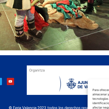
Organitza
Para ofrecer
almacenar y/
tecnologías
identificaci
© Feria Valencia 2023 todos los derechos reservados
afectar nega