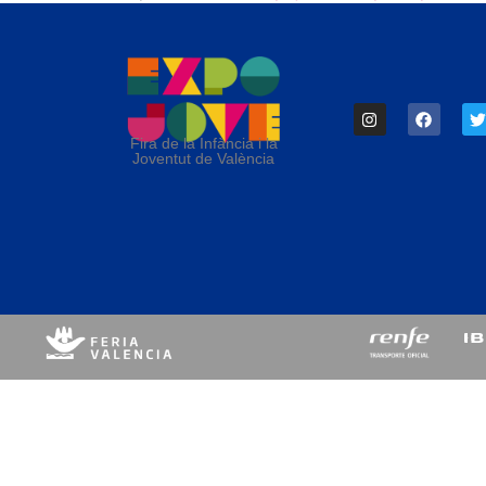
Fira de la Infància i la
Joventut de València