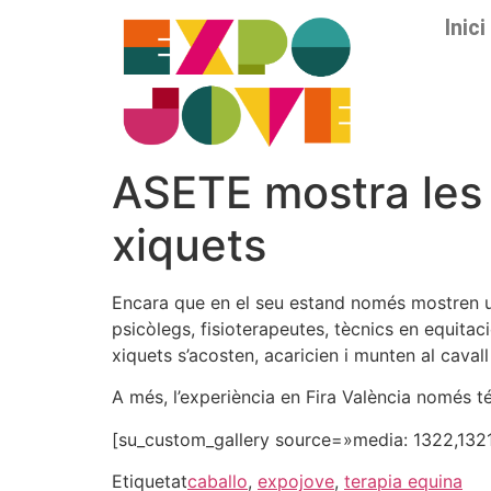
Inici
ASETE mostra les 
xiquets
Encara que en el seu estand només mostren una
psicòlegs, fisioterapeutes, tècnics en equita
xiquets s’acosten, acaricien i munten al cavall
A més, l’experiència en Fira València només t
[su_custom_gallery source=»media: 1322,1321,
Etiquetat
caballo
,
expojove
,
terapia equina