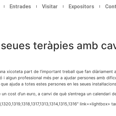
Entrades
Visitar
Expositors
Cont
seues teràpies amb cava
 xicoteta part de l’important treball que fan diàriament a
ció i algun professional més per a ajudar persones amb difi
 que ajuda a totes estes persones en les seues instal·lacions
é un cost d’un euro, a canvi de què s’entrega un calendari d
1320,1319,1318,1317,1313,1314,1315,1316″ link=»lightbox» t