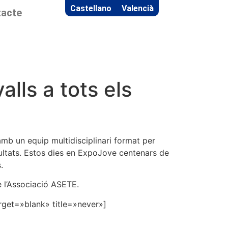
Castellano
Valencià
acte
lls a tots els
mb un equip multidisciplinari format per
cultats. Estos dies en ExpoJove centenars de
.
e l’Associació ASETE.
arget=»blank» title=»never»]