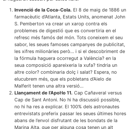
Invenció de la Coca-Cola.
El 8 de maig de 1886 un
farmacèutic d’Atlanta, Estats Units, anomenat John
S. Pemberton va crear un xarop contra els
problemes de digestió que es convertiria en el
refresc més famós del món. Tots coneixem el seu
sabor, les seues famoses campanyes de publicitat,
les xifres milionàries però… i si el descobriment de
la fórmula haguera ocorregut a València? en la
seua composició apareixeria la xufa? tindria un
altre color? combinaria dolç i salat? Espera, no
elucubrem més, que els pobletans d’Aielo de
Malferit tenen una altra versió…
Llançament de l’Apol·lo 11.
Cap Cañaveral versus
Cap de Sant Antoni. No hi ha discussió possible,
no hi ha res a explicar. El 100% dels astronautes
entrevistats preferix passar les seues últimes hores
abans de l’envol disfrutant de les bondats de la
Marina Alta, que per alguna cosa tenen un alt