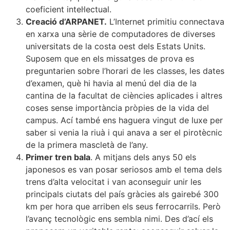
coeficient intel·lectual.
Creació d’ARPANET.
L’Internet primitiu connectava
en xarxa una sèrie de computadores de diverses
universitats de la costa oest dels Estats Units.
Suposem que en els missatges de prova es
preguntarien sobre l’horari de les classes, les dates
d’examen, què hi havia al menú del dia de la
cantina de la facultat de ciències aplicades i altres
coses sense importància pròpies de la vida del
campus. Ací també ens haguera vingut de luxe per
saber si venia la riuà i qui anava a ser el pirotècnic
de la primera mascletà de l’any.
Primer tren bala
. A mitjans dels anys 50 els
japonesos es van posar seriosos amb el tema dels
trens d’alta velocitat i van aconseguir unir les
principals ciutats del país gràcies als gairebé 300
km per hora que arriben els seus ferrocarrils. Però
l’avanç tecnològic ens sembla nimi. Des d’ací els