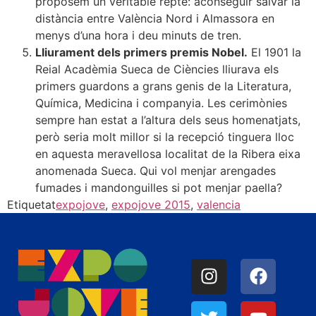
proposem un veritable repte: aconseguir salvar la
distància entre València Nord i Almassora en
menys d’una hora i deu minuts de tren.
Lliurament dels primers premis Nobel.
El 1901 la
Reial Acadèmia Sueca de Ciències lliurava els
primers guardons a grans genis de la Literatura,
Química, Medicina i companyia. Les cerimònies
sempre han estat a l’altura dels seus homenatjats,
però seria molt millor si la recepció tinguera lloc
en aquesta meravellosa localitat de la Ribera eixa
anomenada Sueca. Qui vol menjar arengades
fumades i mandonguilles si pot menjar paella?
Etiquetat
expojove
,
expojove 2015
,
valencia