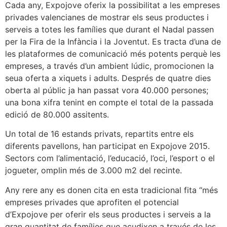
Cada any, Expojove oferix la possibilitat a les empreses
privades valencianes de mostrar els seus productes i
serveis a totes les famílies que durant el Nadal passen
per la Fira de la Infància i la Joventut. Es tracta d’una de
les plataformes de comunicació més potents perquè les
empreses, a través d’un ambient lúdic, promocionen la
seua oferta a xiquets i adults. Després de quatre dies
oberta al públic ja han passat vora 40.000 persones;
una bona xifra tenint en compte el total de la passada
edició de 80.000 assitents.
Un total de 16 estands privats, repartits entre els
diferents pavellons, han participat en Expojove 2015.
Sectors com l’alimentació, l’educació, l’oci, l’esport o el
jogueter, omplin més de 3.000 m2 del recinte.
Any rere any es donen cita en esta tradicional fita “més
empreses privades que aprofiten el potencial
d’Expojove per oferir els seus productes i serveis a la
gran quantitat de famílies que acudixen a través de les