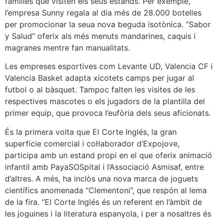
famílies que visiten els seus estands. Per exemple,
l’empresa Sunny regala al dia més de 28.000 botelles
per promocionar la seua nova beguda isotònica. “Sabor
y Salud” oferix als més menuts mandarines, caquis i
magranes mentre fan manualitats.
Les empreses esportives com Levante UD, Valencia CF i
Valencia Basket adapta xicotets camps per jugar al
futbol o al bàsquet. Tampoc falten les visites de les
respectives mascotes o els jugadors de la plantilla del
primer equip, que provoca l’eufòria dels seus aficionats.
És la primera volta que El Corte Inglés, la gran
superfície comercial i col·laborador d’Expojove,
participa amb un estand propi en el que oferix animació
infantil amb PayaSOSpital i l’Associació Asmisaf, entre
d’altres. A més, ha inclòs una nova marca de joguets
científics anomenada “Clementoni”, que respón al lema
de la fira. “El Corte Inglés és un referent en l’àmbit de
les joguines i la literatura espanyola, i per a nosaltres és