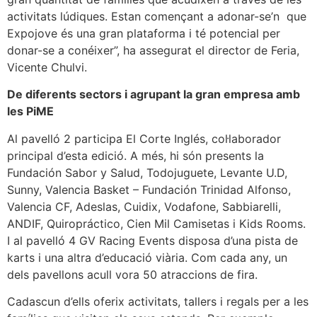
activitats lúdiques. Estan començant a adonar-se’n que
Expojove és una gran plataforma i té potencial per
donar-se a conéixer”, ha assegurat el director de Feria,
Vicente Chulvi.
De diferents sectors i agrupant la gran empresa amb
les PiME
Al pavelló 2 participa El Corte Inglés, col·laborador
principal d’esta edició. A més, hi són presents la
Fundación Sabor y Salud, Todojuguete, Levante U.D,
Sunny, Valencia Basket – Fundación Trinidad Alfonso,
Valencia CF, Adeslas, Cuidix, Vodafone, Sabbiarelli,
ANDIF, Quiropráctico, Cien Mil Camisetas i Kids Rooms.
I al pavelló 4 GV Racing Events disposa d’una pista de
karts i una altra d’educació viària. Com cada any, un
dels pavellons acull vora 50 atraccions de fira.
Cadascun d’ells oferix activitats, tallers i regals per a les