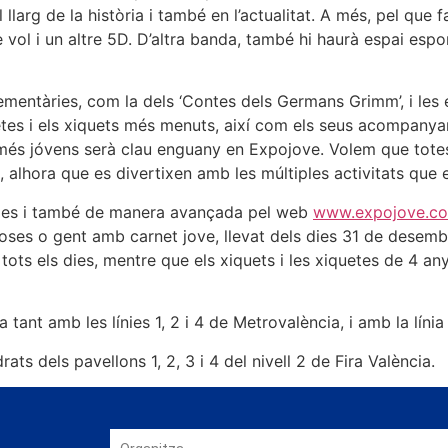
arg de la història i també en l’actualitat. A més, pel que fa 
e vol i un altre 5D. D’altra banda, també hi haurà espai esp
plementàries, com la dels ‘Contes dels Germans Grimm’, i le
etes i els xiquets més menuts, així com els seus acompanya
ts més jóvens serà clau enguany en Expojove. Volem que totes
, alhora que es divertixen amb les múltiples activitats que 
lles i també de manera avançada pel web
www.expojove.c
ses o gent amb carnet jove, llevat dels dies 31 de desembre
ots els dies, mentre que els xiquets i les xiquetes de 4 a
 tant amb les línies 1, 2 i 4 de Metrovalència, i amb la líni
 dels pavellons 1, 2, 3 i 4 del nivell 2 de Fira València.