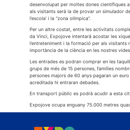
desenvolupat per moltes dones científiques al ll
als visitants serà la de provar un simulador d
l’escola’ i la “zona olímpica”.
Per un altre costat, entre les activitats com
da Vinci, Expojove intentarà acostar les xiqu
l’entreteniment i la formació per als visitan
importància de la ciència en les nostres vides
Les entrades es podran comprar en les taqui
grups de més de 15 persones, famílies nombro
persones majors de 60 anys pagaran un euro t
acreditada hi entraran debades.
En transport públic es podrà acudir a esta cita
Expojove ocupa enguany 75.000 metres quadrats