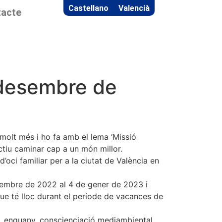
Castellano
Valencià
acte
 desembre de
 molt més i ho fa amb el lema ‘Missió
ectiu caminar cap a un món millor.
oci familiar per a la ciutat de València en
desembre de 2022 al 4 de gener de 2023 i
que té lloc durant el període de vacances de
i, enguany, conscienciació mediambiental