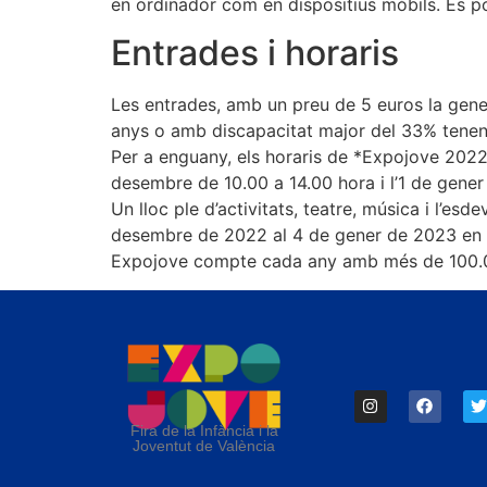
en ordinador com en dispositius mòbils. Es p
Entrades i horaris
Les entrades, amb un preu de 5 euros la gen
anys o amb discapacitat major del 33% tenen 
Per a enguany, els horaris de *Expojove 2022
desembre de 10.00 a 14.00 hora i l’1 de gener
Un lloc ple d’activitats, teatre, música i l’es
desembre de 2022 al 4 de gener de 2023 en F
Expojove compte cada any amb més de 100.000 vi
Fira de la Infància i la
Joventut de València