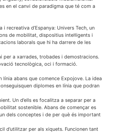
mílies en el canvi de paradigma que té com a
a i recreativa d’Espanya: Univers Tech, un
 de mobilitat, dispositius intel·ligents i
cacions laborals que hi ha darrere de les
i per a xarrades, trobades i demostracions.
vació tecnològica, oci i formació.
s en línia abans que comence Expojove. La idea
aconseguisquen diplomes en línia que podran
ent. Un d’ells es focalitza a separar per a
a mobilitat sostenible. Abans de començar es
cun dels conceptes i de per què és important
 d’utilitzar per als xiquets. Funcionen tant