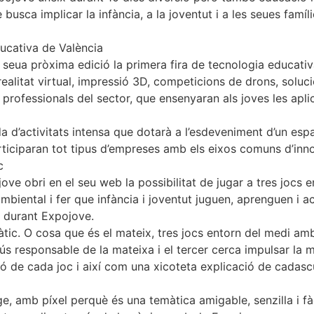
ue busca implicar la infància, a la joventut i a les seues fa
ducativa de València
seua pròxima edició la primera fira de tecnologia educativ
litat virtual, impressió 3D, competicions de drons, solucions
professionals del sector, que ensenyaran als joves les apli
’activitats intensa que dotarà a l’esdeveniment d’un espa
rticiparan tot tipus d’empreses amb els eixos comuns d’inno
c
ojove obri en el seu web la possibilitat de jugar a tres joc
biental i fer que infància i joventut juguen, aprenguen i 
t durant Expojove.
àtic. O cosa que és el mateix, tres jocs entorn del medi ambi
i l’ús responsable de la mateixa i el tercer cerca impulsar l
ció de cada joc i així com una xicoteta explicació de cadas
, amb píxel perquè és una temàtica amigable, senzilla i fàcil