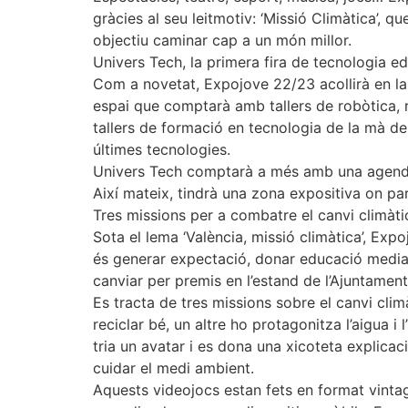
gràcies al seu leitmotiv: ‘Missió Climàtica’, q
objectiu caminar cap a un món millor.
Univers Tech, la primera fira de tecnologia e
Com a novetat, Expojove 22/23 acollirà en la 
espai que comptarà amb tallers de robòtica, rea
tallers de formació en tecnologia de la mà de 
últimes tecnologies.
Univers Tech comptarà a més amb una agenda d
Així mateix, tindrà una zona expositiva on pa
Tres missions per a combatre el canvi climàti
Sota el lema ‘València, missió climàtica’, Exp
és generar expectació, donar educació mediam
canviar per premis en l’estand de l’Ajuntamen
Es tracta de tres missions sobre el canvi clim
reciclar bé, un altre ho protagonitza l’aigua 
tria un avatar i es dona una xicoteta explica
cuidar el medi ambient.
Aquests videojocs estan fets en format vintage