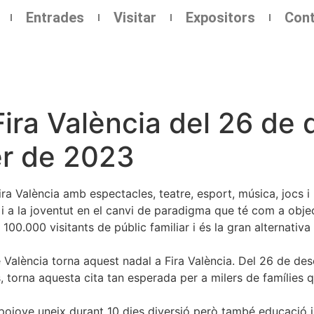
Entrades
Visitar
Expositors
Cont
Fira València del 26 de
er de 2023
ira València amb espectacles, teatre, esport, música, jocs i
ia i a la joventut en el canvi de paradigma que té com a obj
000 visitants de públic familiar i és la gran alternativa d’
t de València torna aquest nadal a Fira València. Del 26 de 
, torna aquesta cita tan esperada per a milers de famílies 
xpojove uneix durant 10 dies diversió però també educació 