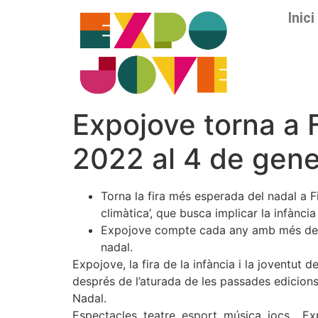
Inici
Expojove torna a 
2022 al 4 de gen
Torna la fira més esperada del nadal a F
climàtica’, que busca implicar la infànc
Expojove compte cada any amb més de 100.
nadal.
Expojove, la fira de la infància i la joventu
després de l’aturada de les passades edicions
Nadal.
Espectacles, teatre, esport, música, jocs… E