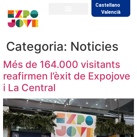
Castellano
Valencià
Categoria:
Noticies
Més de 164.000 visitants
reafirmen l’èxit de Expojove
i La Central