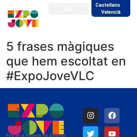
Castellano
Valencià
5 frases màgiques
que hem escoltat en
#ExpoJoveVLC
Fira de la Infància i la Joventut