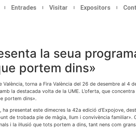
Entrades
Visitar
Expositors
Cont
senta la seua programa
ó que portem dins»
ar de València, torna a Fira València del 26 de desembre al 
 amb la destacada volta de la UME. L’oferta, que concentra 
ue portem dins».
, ha presentat este dimecres la 42a edició d’Expojove, desta
punt de trobada ple de màgia, llum i convivència familiar». G
nals i la il·lusió que tots portem a dins, tant nens com grans