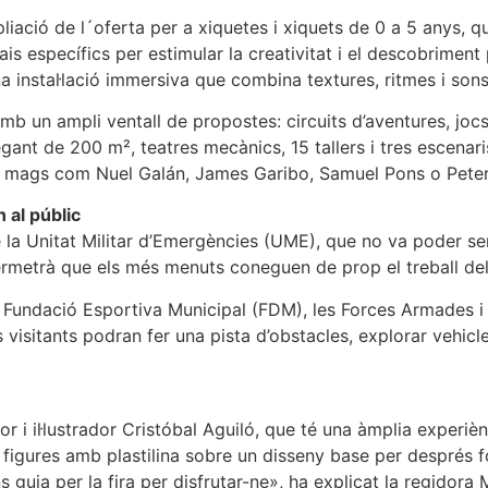
ació de l´oferta per a xiquetes i xiquets de 0 a 5 anys, qu
is específics per estimular la creativitat i el descobriment
una instal·lació immersiva que combina textures, ritmes i son
 amb un ampli ventall de propostes: circuits d’aventures, jo
gant de 200 m², teatres mecànics, 15 tallers i tres escenar
e mags com Nuel Galán, James Garibo, Samuel Pons o Peter
 al públic
a Unitat Militar d’Emergències (UME), que no va poder ser a
ermetrà que els més menuts coneguen de prop el treball dels
a Fundació Esportiva Municipal (FDM), les Forces Armades i
 visitants podran fer una pista d’obstacles, explorar vehicles
 i il·lustrador Cristóbal Aguiló, que té una àmplia experiènc
s figures amb plastilina sobre un disseny base per després f
 guia per la fira per disfrutar-ne», ha explicat la regidora 