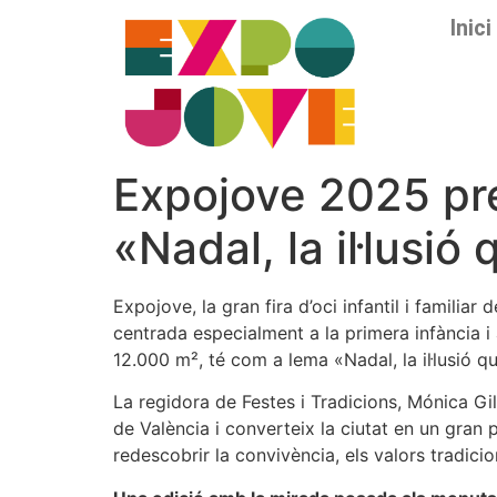
Inici
Expojove 2025 pre
«Nadal, la il·lusi
Expojove, la gran fira d’oci infantil i famili
centrada especialment a la primera infància i
12.000 m², té com a lema «Nadal, la il·lusió q
La regidora de Festes i Tradicions, Mónica Gil
de València i converteix la ciutat en un gran 
redescobrir la convivència, els valors tradicio