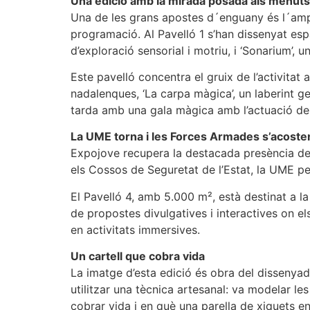
Una edició amb la mirada posada als menuts
Una de les grans apostes d´enguany és l´ampli
programació. Al Pavelló 1 s’han dissenyat espa
d’exploració sensorial i motriu, i ‘Sonarium’, 
Este pavelló concentra el gruix de l’activitat
nadalenques, ‘La carpa màgica’, un laberint ge
tarda amb una gala màgica amb l’actuació d
La UME torna i les Forces Armades s’acosten
Expojove recupera la destacada presència de l
els Cossos de Seguretat de l’Estat, la UME p
El Pavelló 4, amb 5.000 m², està destinat a l
de propostes divulgatives i interactives on els
en activitats immersives.
Un cartell que cobra vida
La imatge d’esta edició és obra del dissenyador
utilitzar una tècnica artesanal: va modelar le
cobrar vida i en què una parella de xiquets ens